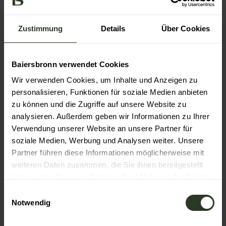
Organisation
Nationalparkregion Schwarzwald - Baiersbronn
Zustimmung
Details
Über Cookies
Baiersbronn verwendet Cookies
Wir verwenden Cookies, um Inhalte und Anzeigen zu
In der Nähe
Auf der Karte anschauen
personalisieren, Funktionen für soziale Medien anbieten
zu können und die Zugriffe auf unsere Website zu
analysieren. Außerdem geben wir Informationen zu Ihrer
Veranstaltung
Verwendung unserer Website an unsere Partner für
soziale Medien, Werbung und Analysen weiter. Unsere
Sehenswertes
Partner führen diese Informationen möglicherweise mit
weiteren Daten zusammen, die Sie ihnen bereitgestellt
haben oder die sie im Rahmen Ihrer Nutzung der Dienste
Touren
gesammelt haben.
E
Notwendig
i
n
Kontaktdaten