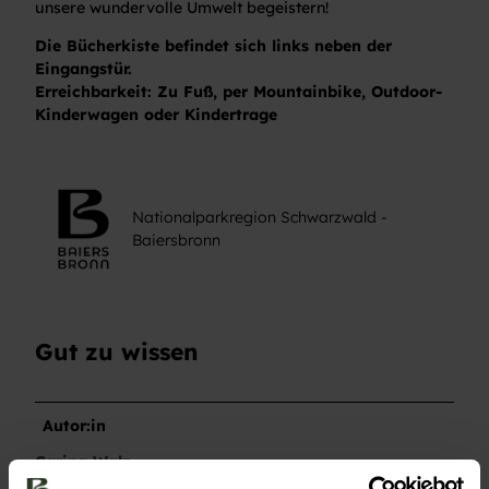
unsere wundervolle Umwelt begeistern!
Die Bücherkiste befindet sich links neben der
Eingangstür.
Erreichbarkeit: Zu Fuß, per Mountainbike, Outdoor-
Kinderwagen oder Kindertrage
Nationalparkregion Schwarzwald -
Baiersbronn
Gut zu wissen
Autor:in
Carina Walz