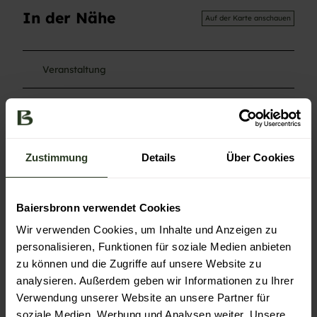
In der Nähe
Auf der Karte anschauen
Veranstaltung
Sehenswertes
Touren
Zustimmung
Details
Über Cookies
Baiersbronn verwendet Cookies
Kontaktdaten
Wir verwenden Cookies, um Inhalte und Anzeigen zu
72270
Baiersbronn
personalisieren, Funktionen für soziale Medien anbieten
07449
zu können und die Zugriffe auf unsere Website zu
Anreise mit dem Auto
analysieren. Außerdem geben wir Informationen zu Ihrer
Verwendung unserer Website an unsere Partner für
Anreise mit öffentlichen Verkehrsmitteln
soziale Medien, Werbung und Analysen weiter. Unsere