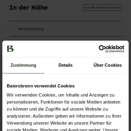
In der Nähe
Auf der Karte anschauen
Veranstaltung
Sehenswertes
Touren
Zustimmung
Details
Über Cookies
Baiersbronn verwendet Cookies
Kontaktdaten
Wir verwenden Cookies, um Inhalte und Anzeigen zu
72270
Baiersbronn
personalisieren, Funktionen für soziale Medien anbieten
07449
zu können und die Zugriffe auf unsere Website zu
Anreise mit dem Auto
analysieren. Außerdem geben wir Informationen zu Ihrer
Verwendung unserer Website an unsere Partner für
Anreise mit öffentlichen Verkehrsmitteln
soziale Medien, Werbung und Analysen weiter. Unsere