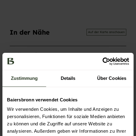
In der Nähe
Auf der Karte anschauen
Veranstaltung
Sehenswertes
Zustimmung
Details
Über Cookies
Touren
Baiersbronn verwendet Cookies
Wir verwenden Cookies, um Inhalte und Anzeigen zu
Kontaktdaten
personalisieren, Funktionen für soziale Medien anbieten
zu können und die Zugriffe auf unsere Website zu
Schliffkopfstraße 61
72270
Baiersbronn
analysieren. Außerdem geben wir Informationen zu Ihrer