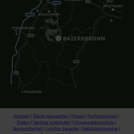
Kontakt
Gäste-Newsletter
Presse
Partnerbereich
Stellen
Vertrag widerrufen
Hinweisgeberschutz
Barrierefreiheit
Leichte Sprache
Gebärdensprache