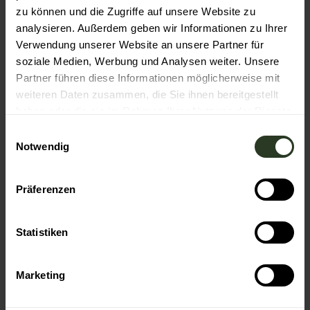
Autor:in
zu können und die Zugriffe auf unsere Website zu
analysieren. Außerdem geben wir Informationen zu Ihrer
Baiersbronn Touristik
Verwendung unserer Website an unsere Partner für
Organisation
soziale Medien, Werbung und Analysen weiter. Unsere
Partner führen diese Informationen möglicherweise mit
Nationalparkregion Schwarzwald - Baiersbronn
weiteren Daten zusammen, die Sie ihnen bereitgestellt
haben oder die sie im Rahmen Ihrer Nutzung der Dienste
gesammelt haben.
E
Notwendig
i
In der Nähe
n
Auf der Karte anschauen
w
Präferenzen
i
l
Veranstaltung
l
Statistiken
i
Sehenswertes
g
Marketing
u
Touren
n