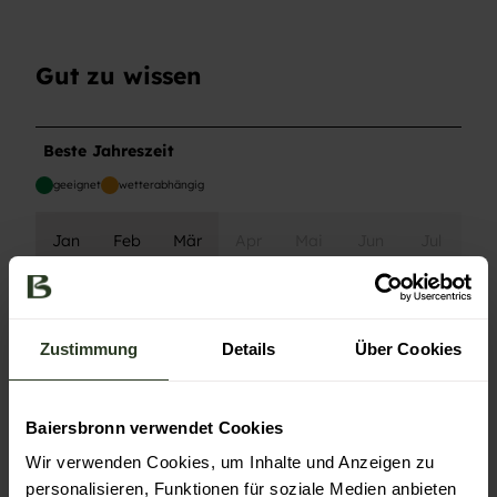
Gut zu wissen
Beste Jahreszeit
geeignet
wetterabhängig
Jan
Feb
Mär
Apr
Mai
Jun
Jul
Aug
Sep
Okt
Nov
Dez
Zustimmung
Details
Über Cookies
Toureigenschaften
Einkehrmöglichkeit
Baiersbronn verwendet Cookies
Rundweg
Wir verwenden Cookies, um Inhalte und Anzeigen zu
personalisieren, Funktionen für soziale Medien anbieten