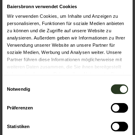
S-Bahn Haltestelle Huzenbach
Baiersbronn verwendet Cookies
hier gelangen Sie zur Fahrplanauskunft
Wir verwenden Cookies, um Inhalte und Anzeigen zu
personalisieren, Funktionen für soziale Medien anbieten
Literatur
zu können und die Zugriffe auf unsere Website zu
analysieren. Außerdem geben wir Informationen zu Ihrer
Baiersbronner Winter-Wanderguide
Verwendung unserer Website an unsere Partner für
soziale Medien, Werbung und Analysen weiter. Unsere
Autor:in
Partner führen diese Informationen möglicherweise mit
Nationalparkregion Schwarzwald GmbH
weiteren Daten zusammen, die Sie ihnen bereitgestellt
haben oder die sie im Rahmen Ihrer Nutzung der Dienste
Organisation
gesammelt haben.
E
Nationalparkregion Schwarzwald - Baiersbronn
Notwendig
i
n
Unser Tipp
w
Präferenzen
i
Genießen Sie am Weinbrunnen ein Gläschen Wein.
l
l
Statistiken
Sicherheitshinweise
i