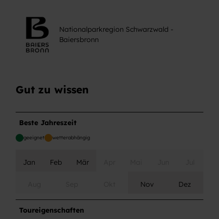
Nationalparkregion Schwarzwald -
Baiersbronn
Gut zu wissen
Beste Jahreszeit
geeignet
wetterabhängig
Jan
Feb
Mär
Apr
Mai
Jun
Jul
Aug
Sep
Okt
Nov
Dez
Toureigenschaften