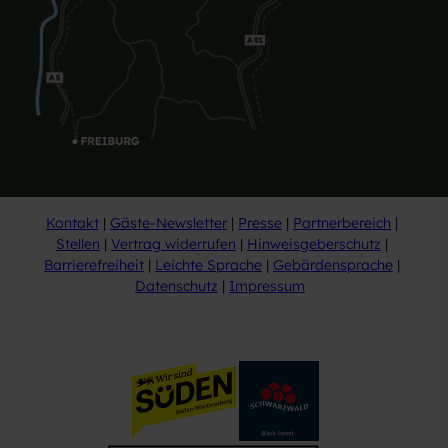
Kontakt
Gäste-Newsletter
Presse
Partnerbereich
Stellen
Vertrag widerrufen
Hinweisgeberschutz
Barrierefreiheit
Leichte Sprache
Gebärdensprache
Datenschutz
Impressum