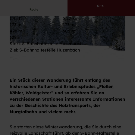
GPX
Route
1:45 h
5,22 km
173 m
173 m
478 m
606 m
128 m
Start: S-Bahnhaltestelle Huzenbach
Ziel: S-Bahnhaltestelle Huzenbach
© Ulrike Klumpp, Nationalparkregion Schwarzwald - Baiersbronn
© Ulrike Klumpp, Nationalparkregion Schwarzwald - Baiersbronn
Ein Stück dieser Wanderung führt entlang des
historischen Kultur- und Erlebnispfades „Flößer,
Köhler, Waldgeister“ und so erfahren Sie an
verschiedenen Stationen interessante Informationen
zu der Geschichte des Holztransports, der
Murgtalbahn und vielem mehr.
Sie starten diese Winterwanderung, die Sie durch eine
reizvolle Landschaft führt, ab der S-Bahn-Haltestelle