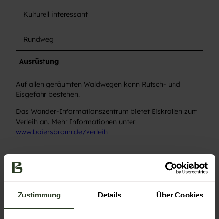
Kulturell interessant
Rundweg
Ausrüstung
Auf allen geräumten Waldwegen kann Rutsch- und
Eisgefahr bestehen.
Das Wander-Informationszentrum bietet Eiskrallen zum
Verleih an. Mehr Informationen unter
www.baiersbronn.de/verleih
Anreise & Parken
Parken
P&R Parkplätze an der S-Bahnhaltestelle Huzenbach
Zustimmung
Details
Über Cookies
Öffentliche Verkehrsmittel