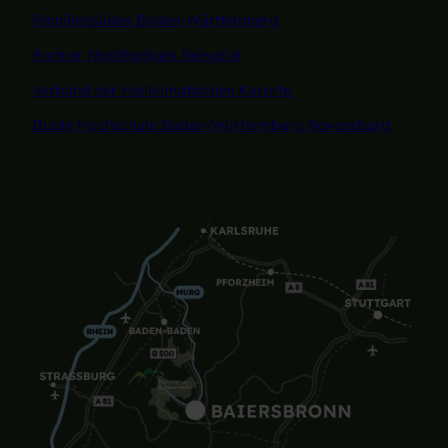
Familiensüden Baden-Württemberg
Partner Nachhaltiges Reiseziel
Verband der Heilklimatischen Kurorte
Duale Hochschule Baden-Württemberg Ravensburg