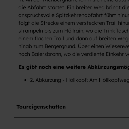
w
die Abfahrt startet. Ein breiter Weg bringt die
a
anspruchsvolle Spitzkehrenabfahrt führt hinu
h
folgt die Strecke einem versteckten Trail hin
l
strampeln bis zum Höllrain, wo die Trinkflasc
einem flachen Trail und dann auf breiten Weg
hinab zum Bergergrund. Über einen Wiesenweg,
nach Baiersbronn, wo die verdiente Einkehr w
Es gibt noch eine weitere Abkürzungsmög
2. Abkürzung - Höllkopf: Am Höllkopfwegl
Toureigenschaften