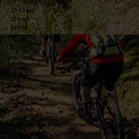
20,42 km
579 m
868 m
© Max Günter, Baiersbronn Touristik/Max Günter |
CC-
enuss
nstiegen, einige Trails, Panorama und Naturgenus
n. Ein paar Trails führen bergab ins Ellbachtal un