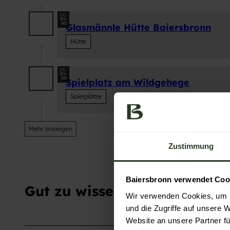
CC-
BY-
ND
Glasmännle Hütte Baiersbronn
Hütte
CC-
BY-
ND
Spielplatz am Wildgehege
Spielplätze
Mehr anzeigen
Zustimmung
Baiersbronn verwendet Coo
Gut zu wissen
Wir verwenden Cookies, um I
und die Zugriffe auf unsere 
Website an unsere Partner fü