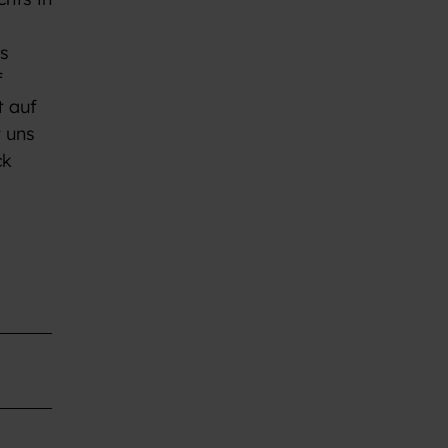
us
f
t auf
t uns
ck