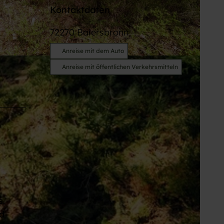
Kontaktdaten
72270
Baiersbronn
Anreise mit dem Auto
BY-ND
Anreise mit öffentlichen Verkehrsmitteln
s.
d