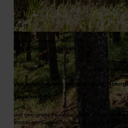
2:40 h
579 m
533 m
335 m
© Max Günter, Baiersbronn Touristik/Max Günter |
CC-BY-ND
Start: Baiersbronn Sesselbahn
Ziel: Baiersbronn Sesselbahn
Von jedem etwas - Trails, Aussicht, Naturg
Trailanteil: 9%
Gut geeignete Feierabendtour mit längeren A
Vorbei am Sankenbachsee geht es auf die Höhe