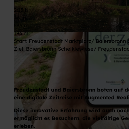
2:15 h
46 m
535 m
196 m
© Max Günter, Nationalparkregion Schwarzwald - Baiersbronn / Murgtal
Start: Freudenstadt Marktplatz/ Baiersbronn
Ziel: Baiersbronn Schelklewiese/ Freudenstad
Freudenstadt und Baiersbronn boten auf d
eine digitale Zeitreise mit Augmented Reali
Diese innovative Erfahrung wird auch nac
ermöglicht es Besuchern, die vielfältige Ge
erleben.