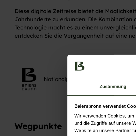
Diese digitale Zeitreise bietet die Möglichkeit
Jahrhunderte zu erkunden. Die Kombination a
Technologie macht es zu einem unvergleichlic
entdecken Sie die Vergangenheit auf eine n
Nationalparkregion Schwarzwald - 
Zustimmung
Baiersbronn verwendet Coo
Wir verwenden Cookies, um I
und die Zugriffe auf unsere 
Wegpunkte
Website an unsere Partner fü