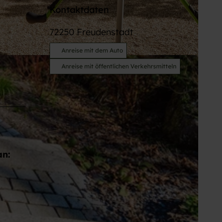
Kontaktdaten
72250
Freudenstadt
Anreise mit dem Auto
BY-ND
Anreise mit öffentlichen Verkehrsmitteln
an: