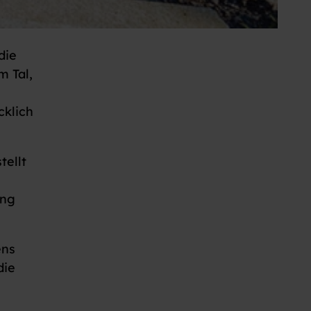
die
m Tal,
cklich
tellt
ung
ens
die