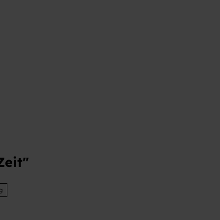
t
Zeit"
g