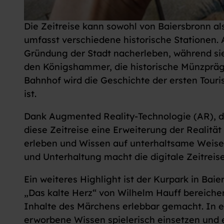
Die Zeitreise kann sowohl von Baiersbronn a
© Baiersbronn Touristik/ Max Günter, Nationalparkregion Schwarzwald - Baiersbronn |
CC-BY-ND
umfasst verschiedene historische Stationen.
Gründung der Stadt nacherleben, während sie
den Königshammer, die historische Münzpräg
Bahnhof wird die Geschichte der ersten Touri
ist.
Dank Augmented Reality-Technologie (AR), di
diese Zeitreise eine Erweiterung der Realitä
erleben und Wissen auf unterhaltsame Weise
und Unterhaltung macht die digitale Zeitreise
Ein weiteres Highlight ist der Kurpark in Bai
„Das kalte Herz“ von Wilhelm Hauff bereiche
Inhalte des Märchens erlebbar gemacht. In
erworbene Wissen spielerisch einsetzen und 