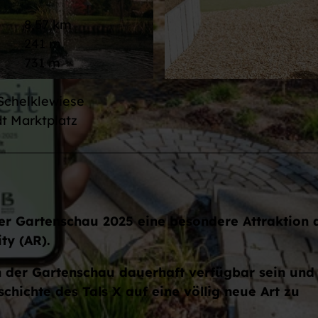
8,57 km
241 m
731 m
© Max Günter, Baiersbronn Touristik/Max Günter |
CC-
 Schelklewiese
t Marktplatz
er Gartenschau 2025 eine besondere Attraktion 
ty (AR).
h der Gartenschau dauerhaft verfügbar sein und
schichte des Tals X auf eine völlig neue Art zu