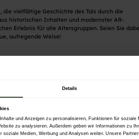
, die vielfältige Geschichte des Tals durch die
us historischen Inhalten und modernster AR-
hen Erlebnis für alle Altersgruppen. Seien Sie dab
eue, aufregende Weise!
Baiersbronn
Details
kies
nhalte und Anzeigen zu personalisieren, Funktionen für soziale
Website zu analysieren. Außerdem geben wir Informationen zu I
Auf der Karte an
r soziale Medien, Werbung und Analysen weiter. Unsere Partner