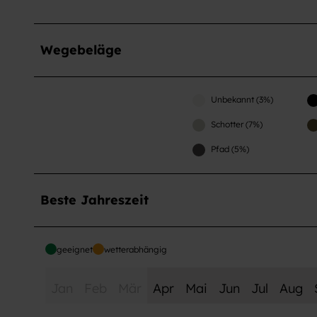
w
a
h
Wegebeläge
l
Unbekannt (3%)
Schotter (7%)
Pfad (5%)
Beste Jahreszeit
geeignet
wetterabhängig
Jan
Feb
Mär
Apr
Mai
Jun
Jul
Aug