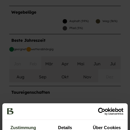
Wegebeläge
Asphalt (59%)
Weg (36%)
Pfad (5%)
Beste Jahreszeit
geeignet
wetterabhängig
Jan
Feb
Mär
Apr
Mai
Jun
Jul
Aug
Sep
Okt
Nov
Dez
Toureigenschaften
Barrierefrei
Familienfreundlich
Zustimmung
Details
Über Cookies