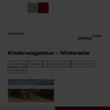
Z
u
DE
Telefon
Suche
m
I
n
h
a
Baiersbronn
Teilen
GPX
PDF
l
t
Kinderwagentour - Winterseite
5,67 km lang
Rundweg
Schwierigkeit: mittel
Kondition: leicht
Themenweg
© Max Günter, Baiersbronn Touristik/Max Günt
er