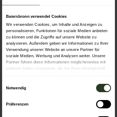
Kinderwagentauglich
Baiersbronn verwendet Cookies
Rundweg
Wir verwenden Cookies, um Inhalte und Anzeigen zu
Ausrüstung
personalisieren, Funktionen für soziale Medien anbieten
zu können und die Zugriffe auf unsere Website zu
Für alle Tourenvorschläge mit dem Kinderwagen
analysieren. Außerdem geben wir Informationen zu Ihrer
empfehlen wir einen geländegänigen Mountain- Buggy.
Verwendung unserer Website an unsere Partner für
soziale Medien, Werbung und Analysen weiter. Unsere
Bei Bedarf können Sie diesen bei der Baiersbronn-
Partner führen diese Informationen möglicherweise mit
Touristik am Rosenplatz 3 in Baiersbronn für 5,00€
Tagesgebühr ausleihen.
weiteren Daten zusammen, die Sie ihnen bereitgestellt
haben oder die sie im Rahmen Ihrer Nutzung der Dienste
gesammelt haben.
E
Autor:in
Notwendig
i
Baiersbronn Touristik
n
w
Organisation
Präferenzen
i
Nationalparkregion Schwarzwald - Baiersbronn /
l