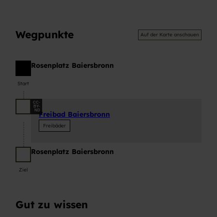
Wegpunkte
Auf der Karte anschauen
Rosenplatz Baiersbronn
Start
Start
CC-
BY-
ND
Freibad Baiersbronn
Freibäder
Rosenplatz Baiersbronn
Ziel
Ziel
Gut zu wissen