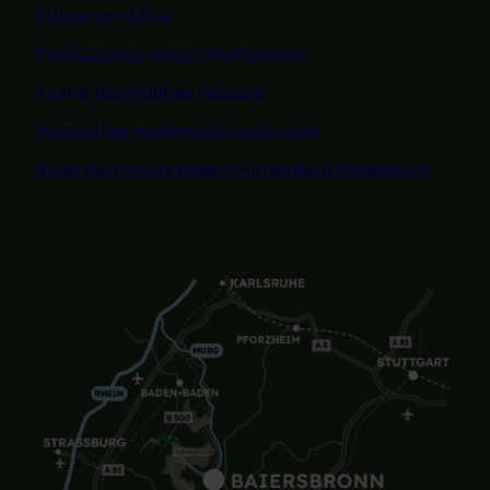
Schwarzwald Plus
Familiensüden Baden-Württemberg
Partner Nachhaltiges Reiseziel
Verband der Heilklimatischen Kurorte
Duale Hochschule Baden-Württemberg Ravensburg