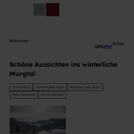
Z
u
DE
Telefon
Suche
m
I
n
h
a
Baiersbronn
Teilen
GPX
PDF
l
t
Schöne Aussichten ins winterliche
Murgtal
9,93 km lang
Schwierigkeit: leicht
Kondition: sehr leicht
Tolles Panorama
Winterwandern