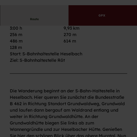
© Ulrike Klumpp, Nationalparkregion Schwarzw
ald - Baiersbronn
GPX
Route
3:00 h
9,93 km
256 m
270 m
486 m
614 m
128 m
Start: S-Bahnhaltestelle Heselbach
Ziel: S-Bahnhaltestelle Röt
Die Wanderung beginnt an der S-Bahn-Haltestelle in
Heselbach. Hier queren Sie zunächst die Bundesstraße
B 462 in Richtung Standort Grundwaldweg, Grundwald
und laufen dann bergauf am Waldrand entlang und
weiter in Richtung Grundwaldhütte. An der
Grundwaldhütte biegen Sie links ab zum
Wannengründle und zur Heselbacher Hütte. Genießen
Sie hier den schönen Blick über das obere Murgtal. Nun