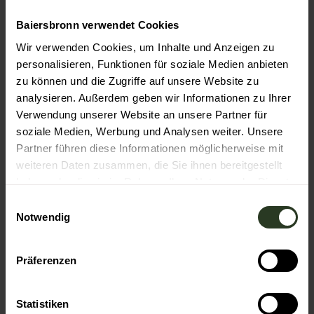
S-Bahnhaltestelle Röt
Baiersbronn verwendet Cookies
hier gelangen Sie zur Fahrplanauskunft
Wir verwenden Cookies, um Inhalte und Anzeigen zu
personalisieren, Funktionen für soziale Medien anbieten
Literatur
zu können und die Zugriffe auf unsere Website zu
Baiersbronner Winter-Wanderguide
analysieren. Außerdem geben wir Informationen zu Ihrer
Verwendung unserer Website an unsere Partner für
Autor:in
soziale Medien, Werbung und Analysen weiter. Unsere
Partner führen diese Informationen möglicherweise mit
Nationalparkregion Schwarzwald GmbH
weiteren Daten zusammen, die Sie ihnen bereitgestellt
haben oder die sie im Rahmen Ihrer Nutzung der Dienste
Organisation
gesammelt haben.
E
Nationalparkregion Schwarzwald - Baiersbronn
Notwendig
i
n
Unser Tipp
w
Präferenzen
i
Es besteht die Möglichkeit stündlich um hh:35 mit der S-
Bahn nach Heselbach zurück zu fahren.
l
l
Statistiken