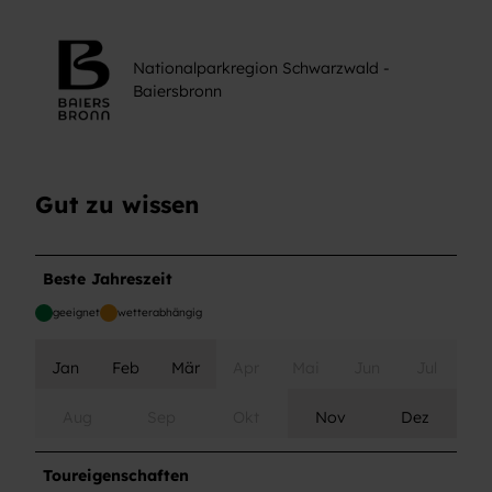
Nationalparkregion Schwarzwald -
Baiersbronn
Gut zu wissen
Beste Jahreszeit
geeignet
wetterabhängig
Jan
Feb
Mär
Apr
Mai
Jun
Jul
Aug
Sep
Okt
Nov
Dez
Toureigenschaften