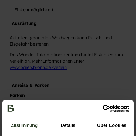
Einkehrmöglichkeit
Ausrüstung
Auf allen geräumten Waldwegen kann Rutsch- und
Eisgefahr bestehen.
Das Wander-Informationszentrum bietet Eiskrallen zum
Verleih an. Mehr Informationen unter
www.baiersbronn.de/verleih
Anreise & Parken
Parken
Parkplätze bei den S-Bahn Haltestellen Röt oder
Heselbach
Öffentliche Verkehrsmittel
Zustimmung
Details
Über Cookies
S-Bahnhaltestelle Heselbach