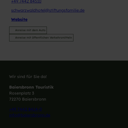
+49 7442 84510
schwarzwaldhotel@stiftungsfamilie.de
Website
Anreise mit dem Auto
Anreise mit öffentlichen Verkehrsmitteln
Wir sind für Sie da!
Baiersbronn Touristik
Rosenplatz 3
72270 Baiersbronn
+49 7442 8414-0
info@baiersbronn.de