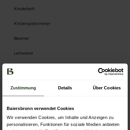
Kinderbett
Kinderspielzimmer
Beamer
Leinwand
Wireless-Lan
Zahlungsmöglichkeiten
Zustimmung
Details
Über Cookies
Kreditkarten, Barzahlung, EC-Karte, Überweisung
Weitere Infos
Baiersbronn verwendet Cookies
Parkplatz 5€
Wir verwenden Cookies, um Inhalte und Anzeigen zu
kostenlos:
personalisieren, Funktionen für soziale Medien anbieten
Sauna