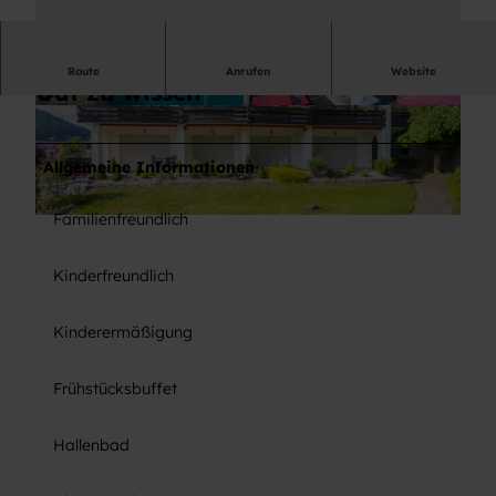
Route
Anrufen
Website
Gut zu wissen
© BSW Schwarzwaldhotel
© BSW Schwarzwaldhotel
Allgemeine Informationen
Familienfreundlich
© BSW Schwarzwaldhotel
Kinderfreundlich
Kinderermäßigung
Frühstücksbuffet
Hallenbad