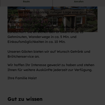
Route
Anrufen
Liebe Gäste,
A
I
wir bieten Ihnen in sonnig, ruhiger Lage eine gemütlich,
u
M
sehr wohnlich und komplett eingerichtete
s
G
Ferienwohnung für 2 - 6 Personen.
s
-
Das Feriendomizil liegt inmitten einer wunderschönen
i
2
Landschaft. Sie erreichen den Ortskern in ca. 15
H
c
0
Gehminuten, Wanderwege in ca. 5 Min. und
a
h
2
Einkaufsmöglichkeiten in ca. 10 Min.
u
t
1
s
W
0
Unseren Gästen bieten wir auf Wunsch Getränk und
a
i
3
Brötchenservice an.
n
n
0
s
Wir hoffen Ihr Interesse geweckt zu haben und stehen
t
5
i
Ihnen für weitere Auskünfte jederzeit zur Verfügung.
e
-
c
r
W
Ihre Familie Haist
h
F
A
t
e
0
F
r
0
e
i
1
Gut zu wissen
r
e
1
i
n