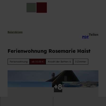
Z
u
DE
Telefon
Suche
m
I
n
h
a
Baiersbronn
Teilen
PDF
l
t
Ferienwohnung Rosemarie Haist
Ferienwohnung
ab 10,00 €
Anzahl der Betten: 6
3 Zimmer