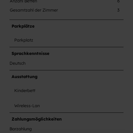
Anzahl Betten
6
s
t
Gesamtzahl der Zimmer
3
Parkplätze
Parkplatz
Sprachkenntnisse
Deutsch
Ausstattung
Kinderbett
Wireless-Lan
Zahlungsmöglichkeiten
Barzahlung