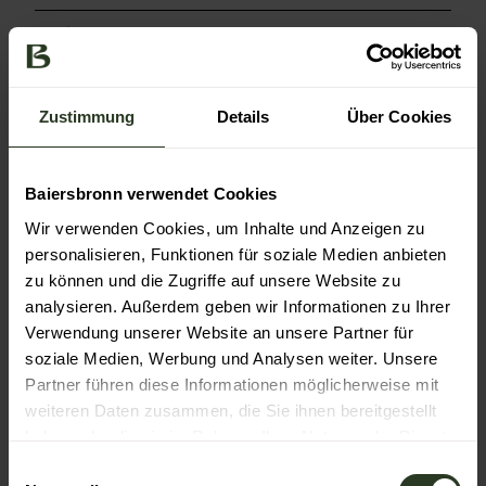
Weitere Infos
Kostenfreies Wlan
So finden Sie uns:
Zustimmung
Details
Über Cookies
Beim Bahnhof (Freudenstädterstraße) abbiegen in die
Oberdorfstraße. Ca. 600 Meter bis zur ev. Kirche, dann
links in den Uhlandweg abbiegen. Nach ca. 100 Meter
Baiersbronn verwendet Cookies
rechts abbiegen in den Panoramaweg ca. 600 Meter bis
Wir verwenden Cookies, um Inhalte und Anzeigen zu
zum Ziel.
Check-In ab 14:00 Uhr
personalisieren, Funktionen für soziale Medien anbieten
Check-Out bis 10:00 Uhr
zu können und die Zugriffe auf unsere Website zu
analysieren. Außerdem geben wir Informationen zu Ihrer
Ansprechpartner:in
Verwendung unserer Website an unsere Partner für
soziale Medien, Werbung und Analysen weiter. Unsere
Rosemarie Haist
Partner führen diese Informationen möglicherweise mit
Autor:in
weiteren Daten zusammen, die Sie ihnen bereitgestellt
haben oder die sie im Rahmen Ihrer Nutzung der Dienste
Nationalparkregion Schwarzwald GmbH
gesammelt haben.
E