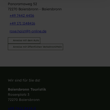
Panoramaweg 52
72270
Baiersbronn
- Baiersbronn
+49 7442 4456
+49 171 1148416
rose.haist@t-online.de
Anreise mit dem Auto
Anreise mit öffentlichen Verkehrsmitteln
Wir sind für Sie da!
Baiersbronn Touristik
Rosenplatz 3
72270 Baiersbronn
+49 7442 8414-0