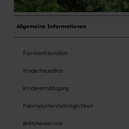
A
u
Allgemeine Informationen
ß
e
n
Familienfreundlich
a
n
s
Kinderfreundlich
i
c
Kinderermäßigung
h
t
Fahrradunterstellmöglichkeit
Brötchenservice