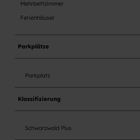
Mehrbettzimmer
w
a
Ferienhäuser
h
l
Parkplätze
Parkplatz
Klassifizierung
Schwarzwald Plus