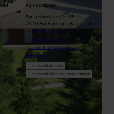
wald
Kontaktdaten
Sankenbachstraße 155
72270
Baiersbronn
- Baiersbronn
+49 7442 842009
+49 170 4131424
diana_klumpp@gmx.de
Website
Anreise mit dem Auto
Anreise mit öffentlichen Verkehrsmitteln