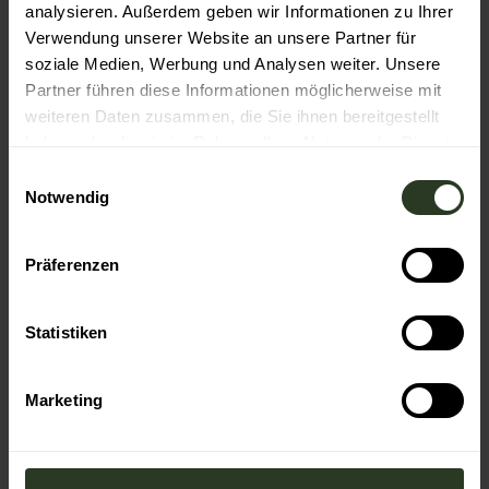
analysieren. Außerdem geben wir Informationen zu Ihrer
Verwendung unserer Website an unsere Partner für
Veranstaltung
soziale Medien, Werbung und Analysen weiter. Unsere
Partner führen diese Informationen möglicherweise mit
Essen & Trinken
weiteren Daten zusammen, die Sie ihnen bereitgestellt
haben oder die sie im Rahmen Ihrer Nutzung der Dienste
gesammelt haben.
E
Notwendig
i
Veranstaltungsort
n
Wellnesshotel Tanne Tonbach
w
Präferenzen
Tonbachstraße 243
i
72270
Baiersbronn
l
+49 7442 8330
l
Statistiken
i
Anreise mit dem Auto
g
Anreise mit öffentlichen Verkehrsmitteln
Marketing
u
Veranstalter
n
g
Nationalpark Schwarzwald