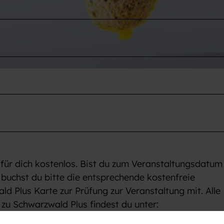
 für dich kostenlos. Bist du zum Veranstaltungsdatum
 buchst du bitte die entsprechende kostenfreie
ld Plus Karte zur Prüfung zur Veranstaltung mit. Alle
u Schwarzwald Plus findest du unter: