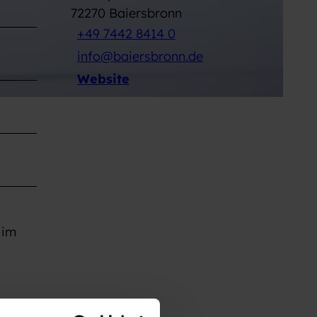
72270
Baiersbronn
+49 7442 8414 0
info@baiersbronn.de
Website
 im