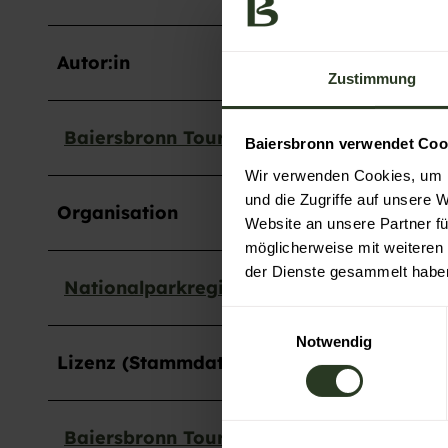
Autor:in
Zustimmung
Baiersbronn Touristik
Baiersbronn verwendet Coo
Wir verwenden Cookies, um I
und die Zugriffe auf unsere 
Organisation
Website an unsere Partner fü
möglicherweise mit weiteren
der Dienste gesammelt habe
Nationalparkregion Schwarzwald GmbH
E
Notwendig
i
Lizenz (Stammdaten)
n
w
i
Baiersbronn Touristik
l