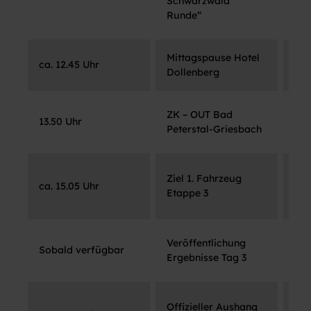
Schwarzwald
Runde“
Mittagspause Hotel
Bad
ca. 12.45 Uhr
Dollenberg
Gri
ZK – OUT Bad
Bad
13.50 Uhr
Peterstal-Griesbach
Gri
Sta
Ziel 1. Fahrzeug
ca. 15.05 Uhr
Ros
Etappe 3
Bai
Veröffentlichung
Sobald verfügbar
Spo
Ergebnisse Tag 3
Spo
Offizieller Aushang