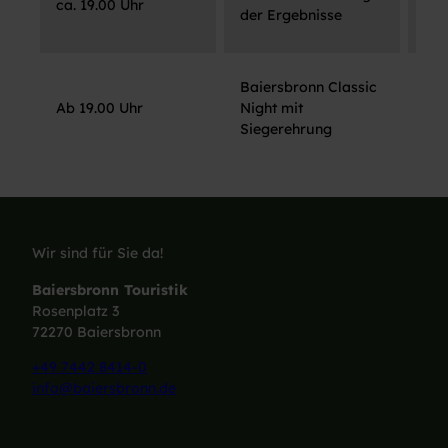
ca. 19.00 Uhr
Sch
der Ergebnisse
Bai
Baiersbronn Classic
Sch
Ab 19.00 Uhr
Night mit
Bai
Siegerehrung
Wir sind für Sie da!
Baiersbronn Touristik
Rosenplatz 3
72270 Baiersbronn
+49 7442 8414-0
info@baiersbronn.de
I
F
L
Y