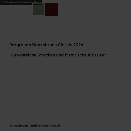
Z
© Baiersbronn Touristik/Max Günter
u
DE
Telefon
Suche
m
I
n
h
a
Programm Baiersbronn Classic 2026
l
t
Kurvenreiche Strecken und historische Klassiker
Baiersbronn
Baiersbronn Classic