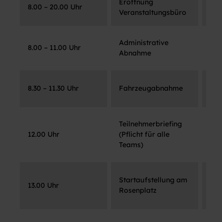
Eröffnung
Foy
8.00 – 20.00 Uhr
Veranstaltungsbüro
Bai
Administrative
Foy
8.00 – 11.00 Uhr
Abnahme
Bai
Ros
8.30 – 11.30 Uhr
Fahrzeugabnahme
Bai
Teilnehmerbriefing
Ros
12.00 Uhr
(Pflicht für alle
Bai
Teams)
Sta
Startaufstellung am
13.00 Uhr
Ros
Rosenplatz
Bai