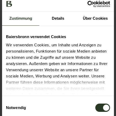
Zeitplan für Freitag, 25. September
2026
Zustimmung
Details
Über Cookies
Baiersbronn verwendet Cookies
ZEIT
PROGRAMMPUNKT
OR
Wir verwenden Cookies, um Inhalte und Anzeigen zu
personalisieren, Funktionen für soziale Medien anbieten
Sta
Start 1. Fahrzeug zur
zu können und die Zugriffe auf unsere Website zu
08.31 Uhr
Ros
„Ortenau-Runde“
analysieren. Außerdem geben wir Informationen zu Ihrer
Bai
Verwendung unserer Website an unsere Partner für
soziale Medien, Werbung und Analysen weiter. Unsere
Mittagspause
Partner führen diese Informationen möglicherweise mit
ca. 11.45 Uhr
Ger
Geroldsauer Mühle
weiteren Daten zusammen, die Sie ihnen bereitgestellt
haben oder die sie im Rahmen Ihrer Nutzung der Dienste
gesammelt haben.
12.55 Uhr
ZK – OUT Geroldsau
Ger
E
Notwendig
i
n