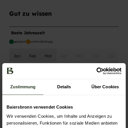
Gut zu wissen
Beste Jahreszeit
geeignet
wetterabhängig
Jan
Feb
Mär
Apr
Mai
Jun
Jul
Aug
Sep
Okt
Nov
Dez
Toureigenschaften
Zustimmung
Details
Über Cookies
Einkehrmöglichkeit
Baiersbronn verwendet Cookies
Rundweg
Wir verwenden Cookies, um Inhalte und Anzeigen zu
personalisieren, Funktionen für soziale Medien anbieten
Autor:in