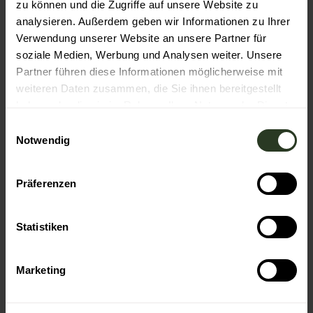
zu können und die Zugriffe auf unsere Website zu
Baiersbronn Touristik
analysieren. Außerdem geben wir Informationen zu Ihrer
Verwendung unserer Website an unsere Partner für
Organisation
soziale Medien, Werbung und Analysen weiter. Unsere
Nationalparkregion Schwarzwald - Baiersbronn
Partner führen diese Informationen möglicherweise mit
weiteren Daten zusammen, die Sie ihnen bereitgestellt
haben oder die sie im Rahmen Ihrer Nutzung der Dienste
gesammelt haben.
E
Notwendig
i
In der Nähe
Auf der Karte anschauen
n
w
Präferenzen
i
Veranstaltung
l
l
Statistiken
Sehenswertes
i
g
Marketing
u
Touren
n
g