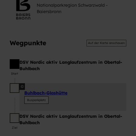
Nationalparkregion Schwarzwald -
Baiersbronn
Wegpunkte
Auf der Karte anschauen
DSV Nordic aktiv Langlaufzentrum in Obertal-
Start
Buhlbach
Start
©
Buhlbach-Glashütte
Busparkplatz
DSV Nordic aktiv Langlaufzentrum in Obertal-
Ziel
Buhlbach
Ziel