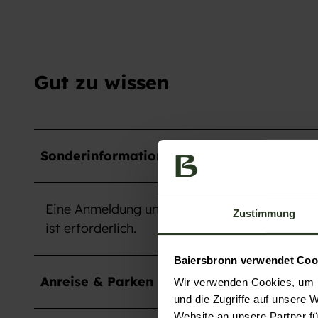
Gut zu wissen
Sonderinformation
Eine Anmeldung unter
www.kirche-nationalpa
Zustimmung
ist erforderlich.
Baiersbronn verwendet Coo
Anreise & Parken
Wir verwenden Cookies, um I
und die Zugriffe auf unsere 
Website an unsere Partner fü