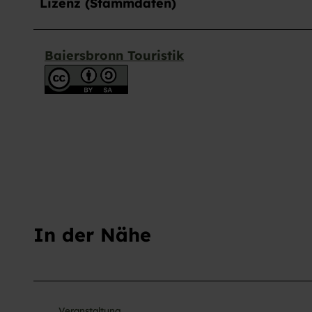
Lizenz (Stammdaten)
s
w
a
h
Baiersbronn Touristik
l
In der Nähe
Veranstaltung