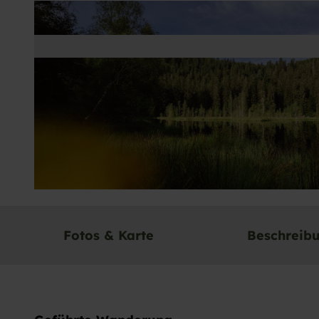
© Baiersbronn Touristik/Max Günter |
CC-BY-SA
Fotos & Karte
Beschreib