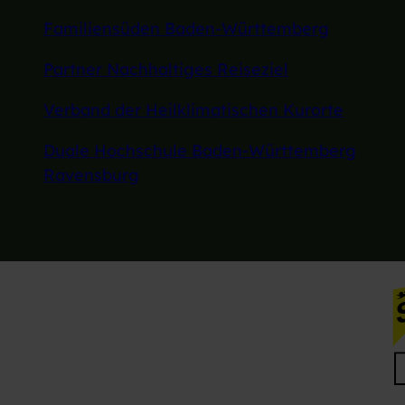
Familiensüden Baden-Württemberg
Partner Nachhaltiges Reiseziel
Verband der Heilklimatischen Kurorte
Duale Hochschule Baden-Württemberg
Ravensburg