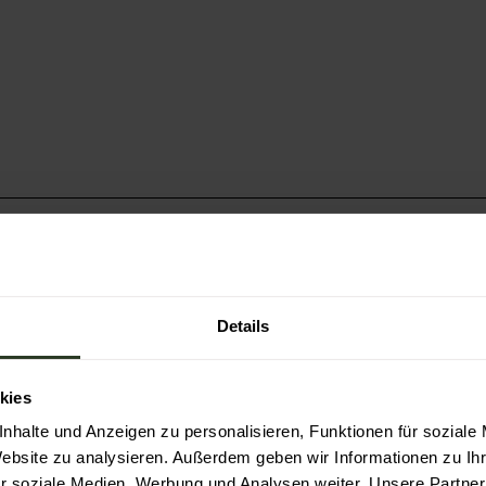
rk-schwarzwald.de
oder telefonisch unter +49 7841 
Details
kies
nhalte und Anzeigen zu personalisieren, Funktionen für soziale
Website zu analysieren. Außerdem geben wir Informationen zu I
r soziale Medien, Werbung und Analysen weiter. Unsere Partner