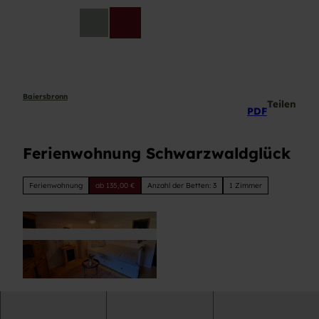
Z
u
DE
Telefon
Suche
m
I
n
h
a
Baiersbronn
Teilen
PDF
l
t
Ferienwohnung Schwarzwaldglück
Ferienwohnung
ab 135,00 €
Anzahl der Betten: 3
1 Zimmer
F
e
r