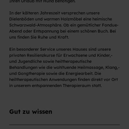
Ihren Urlaub mit Hund benötigen.
g
l
In der kälteren Jahreszeit versprechen unsere
ü
Dielenböden und warmen Holzmöbel eine heimische
c
Schwarzwald-Atmosphäre. Ob ein gemütlicher Fondue-
k
Abend oder Entspannung bei einem schönen Buch. Bei
-
uns finden Sie Ruhe und Kraft.
W
o
Ein besonderer Service unseres Hauses sind unsere
h
privaten Resilienzkurse für Erwachsene und Kinder,-
n
und Jugendliche sowie heiltherapeutische
s
Behandlungen wie die wohltuende Heilmassage, Klang,-
t
und Gongtherapie sowie die Energiearbeit. Die
u
heiltherapeutischen Anwendungen finden direkt vor Ort
b
in unserem entspannenden Therapieraum statt.
e
m
i
t
Gut zu wissen
C
o
u