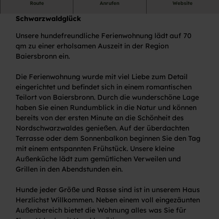
Route
Anrufen
Website
i
Herzlich Willkommen in der Ferienwohnung
e
Schwarzwaldglück
n
Unsere hundefreundliche Ferienwohnung lädt auf 70
w
qm zu einer erholsamen Auszeit in der Region
o
Baiersbronn ein.
h
n
Die Ferienwohnung wurde mit viel Liebe zum Detail
u
eingerichtet und befindet sich in einem romantischen
n
Teilort von Baiersbronn. Durch die wunderschöne Lage
g
haben Sie einen Rundumblick in die Natur und können
S
bereits von der ersten Minute an die Schönheit des
c
Nordschwarzwaldes genießen. Auf der überdachten
h
Terrasse oder dem Sonnenbalkon beginnen Sie den Tag
w
mit einem entspannten Frühstück. Unsere kleine
a
Außenküche lädt zum gemütlichen Verweilen und
r
Grillen in den Abendstunden ein.
z
w
Hunde jeder Größe und Rasse sind ist in unserem Haus
a
Herzlichst Willkommen. Neben einem voll eingezäunten
l
Außenbereich bietet die Wohnung alles was Sie für
d