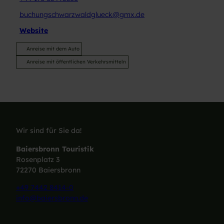
buchungschwarzwaldglueck@gmx.de
Website
Anreise mit dem Auto
Anreise mit öffentlichen Verkehrsmitteln
Wir sind für Sie da!
Baiersbronn Touristik
Rosenplatz 3
72270 Baiersbronn
+49 7442 8414-0
info@baiersbronn.de
I
F
L
Y