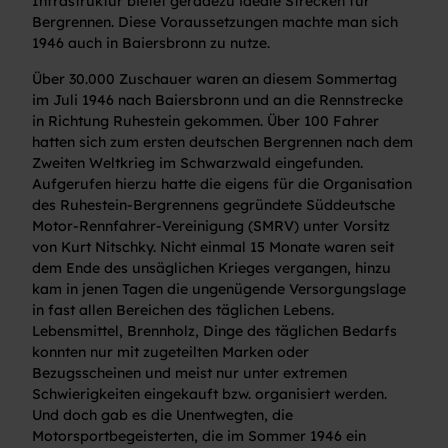
Infrastruktur bietet geradezu ideale Strecken für
Bergrennen. Diese Voraussetzungen machte man sich
1946 auch in Baiersbronn zu nutze.
Über 30.000 Zuschauer waren an diesem Sommertag
im Juli 1946 nach Baiersbronn und an die Rennstrecke
in Richtung Ruhestein gekommen. Über 100 Fahrer
hatten sich zum ersten deutschen Bergrennen nach dem
Zweiten Weltkrieg im Schwarzwald eingefunden.
Aufgerufen hierzu hatte die eigens für die Organisation
des Ruhestein-Bergrennens gegründete Süddeutsche
Motor-Rennfahrer-Vereinigung (SMRV) unter Vorsitz
von Kurt Nitschky. Nicht einmal 15 Monate waren seit
dem Ende des unsäglichen Krieges vergangen, hinzu
kam in jenen Tagen die ungenügende Versorgungslage
in fast allen Bereichen des täglichen Lebens.
Lebensmittel, Brennholz, Dinge des täglichen Bedarfs
konnten nur mit zugeteilten Marken oder
Bezugsscheinen und meist nur unter extremen
Schwierigkeiten eingekauft bzw. organisiert werden.
Und doch gab es die Unentwegten, die
Motorsportbegeisterten, die im Sommer 1946 ein