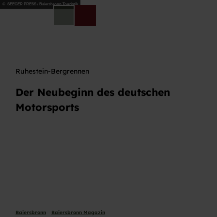
Z
© SEEGER PRESS / Baiersbronn Touristik
u
DE
Telefon
Suche
m
I
n
h
a
Ruhestein-Bergrennen
l
t
Der Neubeginn des deutschen
Motorsports
Baiersbronn
Baiersbronn Magazin