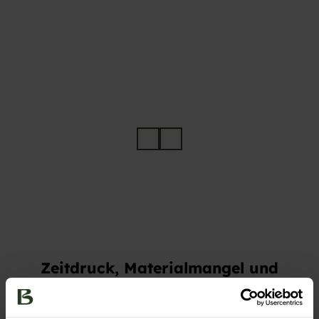
© SE
© SE
EGER
EGER
PRES
PRES
S / Ba
S / Ba
iersbr
iersbr
onn T
onn T
ourist
ourist
ik
ik
Zeitdruck, Materialmangel und
eine unberechenbare Strecke