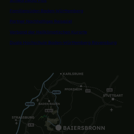
Schwarzwald Plus
Familiensüden Baden-Württemberg
Partner Nachhaltiges Reiseziel
Verband der Heilklimatischen Kurorte
Duale Hochschule Baden-Württemberg Ravensburg