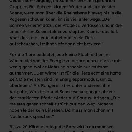
Gebietskontrollgang, im Sommer eher mit geführten
Gruppen. Bei Schnee, klarem Wetter und strahlender
Sonne, wenn man über die Rheinebene hinweg bis in die
Vogesen schauen kann, ist sie viel unterwegs. „Der
Schnee verleitet dazu, die Pfade zu verlassen und in die
unberührten Schneefelder zu stapfen. Klar ist das toll.
Aber dass die Leute dabei total viele Tiere
aufscheuchen, ist ihnen oft gar nicht bewusst.“
Für die Tiere bedeutet jede kleine Fluchtaktion im
Winter, viel von der Energie zu verbrauchen, die sie mit
wenig gehaltvoller Nahrung ohnehin nur mühsam
aufnehmen. „Der Winter ist für die Tiere echt eine harte
Zeit. Die meisten sind im Energiesparmodus, um zu
überleben.“ Als Rangerin ist es unter anderem ihre
Aufgabe, Wanderer und Schneeschuhgänger abseits
der markierten Pfade wieder auf Spur zu bringen. „Die
meisten gehen schnell zurück auf den Weg. Manche
haben leider kein Einsehen. Da muss man schon mit
Nachdruck sprechen.“
Bis zu 20 Kilometer legt die Forstwirtin an manchen