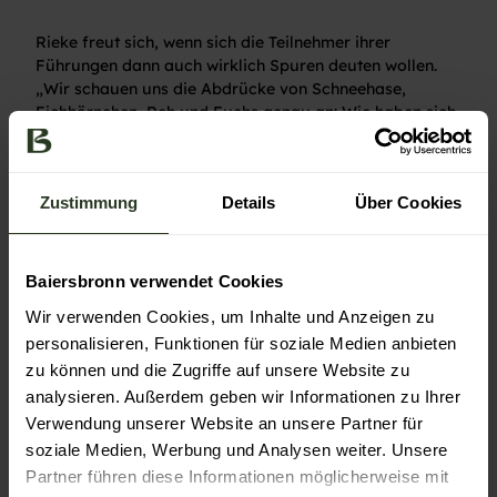
Rieke freut sich, wenn sich die Teilnehmer ihrer
Führungen dann auch wirklich Spuren deuten wollen.
„Wir schauen uns die Abdrücke von Schneehase,
Eichhörnchen, Reh und Fuchs genau an: Wie haben sich
die Tiere bewegt? Sind sie gelaufen oder gegangen?
Das erkennt man an der Schrittlänge. Waren es ein oder
zwei Tiere, Männchen oder Weibchen? Ist eine Pfote
Zustimmung
Details
Über Cookies
tiefer, hat er also das Gewicht verlagert? Auch für
Kinder ist das wahnsinnig spannend,“ erzählt die
Rangerin mit einem Strahlen im Gesicht.
Baiersbronn verwendet Cookies
Nur wenn der Schnee harschig und alt ist, behilft sie
sich schon mal mit einem Tierspuren-Stempel. „Es geht
Wir verwenden Cookies, um Inhalte und Anzeigen zu
ja auch darum, dass die Leute die Fährten der Tiere auf
personalisieren, Funktionen für soziale Medien anbieten
ihren eigenen Touren wiedererkennen und deuten
zu können und die Zugriffe auf unsere Website zu
können. Das macht sie aufmerksam für ihre
analysieren. Außerdem geben wir Informationen zu Ihrer
Umgebung.“
Verwendung unserer Website an unsere Partner für
soziale Medien, Werbung und Analysen weiter. Unsere
Partner führen diese Informationen möglicherweise mit