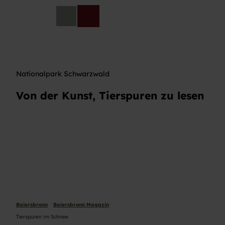
Z
u
DE
Telefon
Suche
m
I
n
h
a
Nationalpark Schwarzwald
l
t
Von der Kunst, Tierspuren zu lesen
Baiersbronn
Baiersbronn Magazin
Tierspuren im Schnee