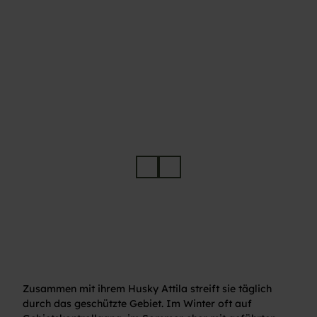
Rangerin Friederike Schneider mit ihrem Hund im Nationalpark Schwarzwald
Spur eines Tieres im Schnee
Zusammen mit ihrem Husky Attila streift sie täglich
durch das geschützte Gebiet. Im Winter oft auf