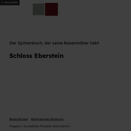
Z
© Hardy Müller
u
DE
Telefon
Suche
m
I
n
h
a
Der Spitzenkoch, der seine Rasenmäher liebt
l
t
Schloss Eberstein
Baiersbronn
Baiersbronn Magazin
Magazin | Gravelbike-Paradies Baiersbronn