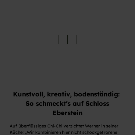
© Ha
© Ha
rdy M
rdy M
üller
üller
Kunstvoll, kreativ, bodenständig:
So schmeckt's auf Schloss
Eberstein
Auf überflüssiges Chi-Chi verzichtet Werner in seiner
Küche: „Wir kombinieren hier nicht schockgefrorene