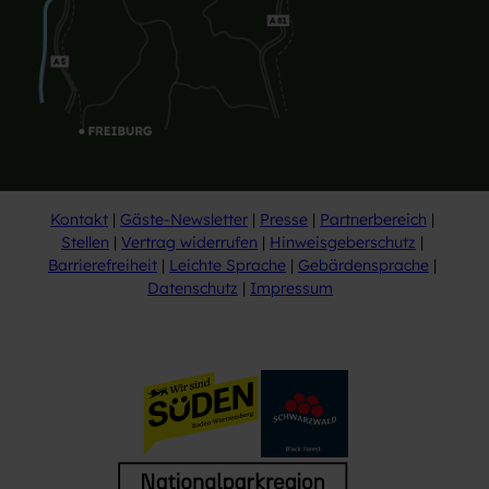
Kontakt
Gäste-Newsletter
Presse
Partnerbereich
Stellen
Vertrag widerrufen
Hinweisgeberschutz
Barrierefreiheit
Leichte Sprache
Gebärdensprache
Datenschutz
Impressum