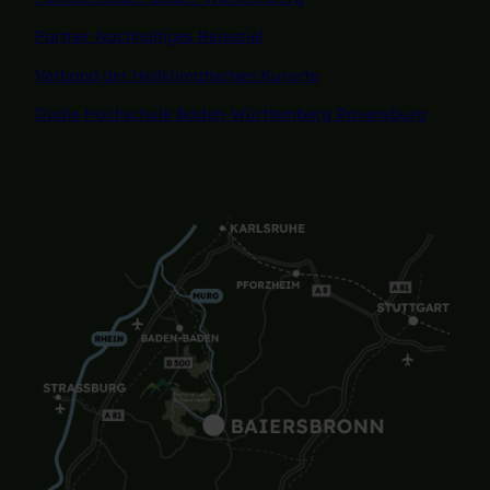
Partner Nachhaltiges Reiseziel
Verband der Heilklimatischen Kurorte
Duale Hochschule Baden-Württemberg Ravensburg