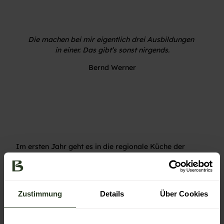
Die machen bei mir eigentlich drei Ausbildungen
in einer. Das gibt’s sonst nirgends.
Bernd Werner
Im ersten Jahr geht es in die regionale Küche der
„Schlossschänke“, zur Zubereitung von badischer
Hausmannskost wie Wurstsalat, Rumpsteak und
Hirsch-Ragout. Danach gibt’s Sterne-Gastronomie, von
Fine Dining bis Slow Food. Und anschließend das, was
Zustimmung
Details
Über Cookies
Werner „Logistik“ nennt. Was ja eigentlich kein Wunder
ist, stammt er doch aus einer echten Offenburger
Speditionsfamilie. Gemeint ist das Catering für Feiern