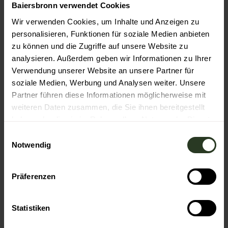
Baiersbronn verwendet Cookies
und Veranstaltungen – und dafür braucht es eben
manchmal auch den Lastwagen samt Anhänger.
Wir verwenden Cookies, um Inhalte und Anzeigen zu
personalisieren, Funktionen für soziale Medien anbieten
zu können und die Zugriffe auf unsere Website zu
analysieren. Außerdem geben wir Informationen zu Ihrer
Verwendung unserer Website an unsere Partner für
soziale Medien, Werbung und Analysen weiter. Unsere
Partner führen diese Informationen möglicherweise mit
weiteren Daten zusammen, die Sie ihnen bereitgestellt
haben oder die sie im Rahmen Ihrer Nutzung der Dienste
gesammelt haben.
E
Notwendig
i
n
w
Präferenzen
i
l
l
Statistiken
i