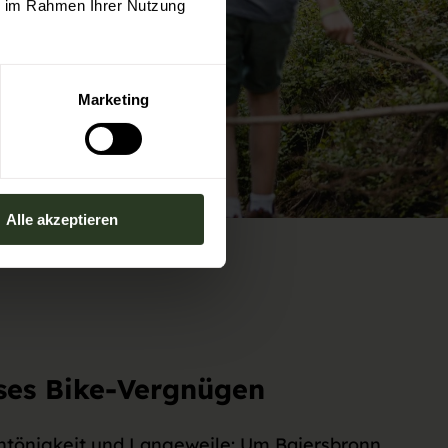
ie im Rahmen Ihrer Nutzung
Marketing
Alle akzeptieren
oses Bike-Vergnügen
intönigkeit und Langeweile: Um Baiersbronn