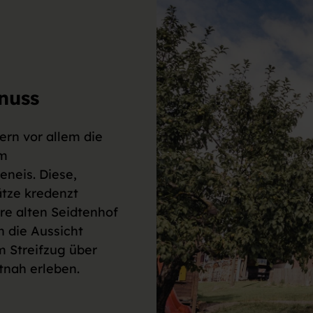
nuss
ern vor allem die
em
neis. Diese,
tze kredenzt
re alten Seidtenhof
n die Aussicht
m Streifzug über
tnah erleben.