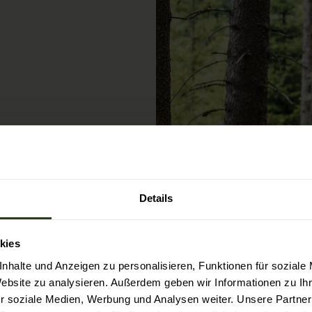
n Touren durch den
es mehr erfahren
inem
Details
eichen
en, ihnen über die
kies
 Schwarzwälder
anderung zum
nhalte und Anzeigen zu personalisieren, Funktionen für soziale
 – die Ranger geben
Website zu analysieren. Außerdem geben wir Informationen zu I
r soziale Medien, Werbung und Analysen weiter. Unsere Partner
gartige Einblicke in