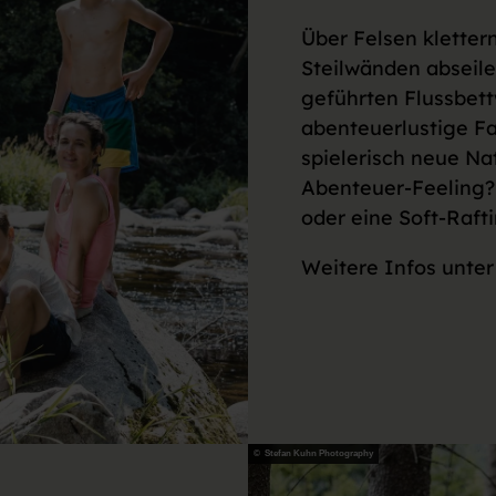
Über Felsen klette
Steilwänden abseile
geführten Flussbe
abenteuerlustige Fa
spielerisch neue Na
Abenteuer-Feeling? 
oder eine Soft-Rafti
Weitere Infos unte
© Stefan Kuhn Photography