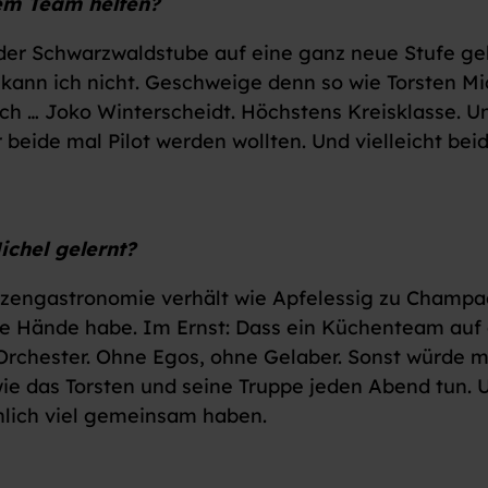
em Team helfen?
der Schwarzwaldstube auf eine ganz neue Stufe ge
ann ich nicht. Geschweige denn so wie Torsten Mich
 ich … Joko Winterscheidt. Höchstens Kreisklasse. U
 beide mal Pilot werden wollten. Und vielleicht bei
ichel gelernt?
tzengastronomie verhält wie Apfelessig zu Champag
inke Hände habe. Im Ernst: Dass ein Küchenteam au
Orchester. Ohne Egos, ohne Gelaber. Sonst würde 
 wie das Torsten und seine Truppe jeden Abend tun.
nlich viel gemeinsam haben.