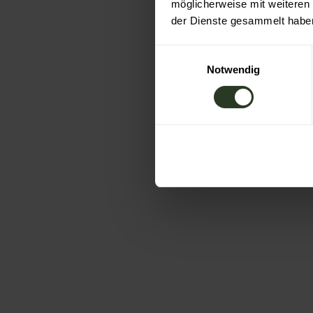
möglicherweise mit weiteren
der Dienste gesammelt habe
E
Notwendig
i
n
w
i
l
l
i
g
u
n
g
s
a
u
s