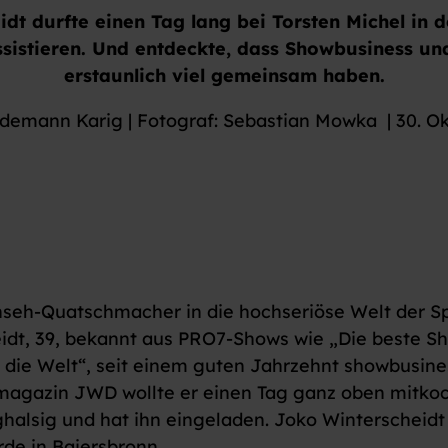
dt durfte einen Tag lang bei Torsten Michel in 
sistieren. Und entdeckte, dass Showbusiness un
erstaunlich viel gemeinsam haben.
edemann Karig | Fotograf: Sebastian Mowka | 30. O
nseh-Quatschmacher in die hochseriöse Welt der 
idt, 39, bekannt aus PRO7-Shows wie „Die beste S
 die Welt“, seit einem guten Jahrzehnt showbusines
agazin JWD wollte er einen Tag ganz oben mitkoc
halsig und hat ihn eingeladen. Joko Winterscheidt 
de in Baiersbronn.