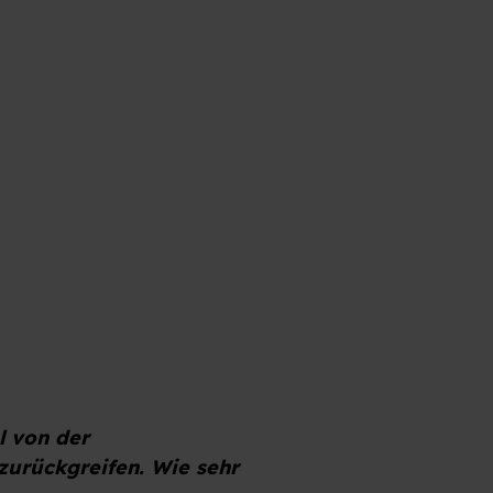
Sternegericht der Traube Tonbach auf einem Teller angerichtet
l von der
zurückgreifen. Wie sehr