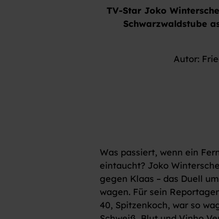
TV-Star Joko Winterschei
Schwarzwaldstube as
Autor: Fri
Was passiert, wenn ein Fer
eintaucht? Joko Wintersche
gegen Klaas – das Duell um
wagen. Für sein Reportagem
40, Spitzenkoch, war so wag
Schweiß, Blut und Vinho Ver