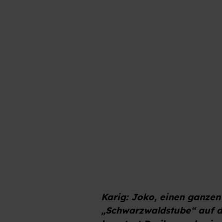
w
a
Joko Winterscheidt in der Sterneküche des Hotels Traube in Tonbach
h
l
Karig: Joko, einen ganzen
„Schwarzwaldstube“ auf de