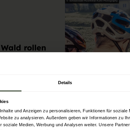
© Schwarzwald Plus/Stefan Kuhn Photography
Wald rollen
 cruisen – ein
Details
r Familie nach
 geben, etwas Neues
sich der Wald super
kies
aß daran, die Pfade
nhalte und Anzeigen zu personalisieren, Funktionen für soziale
cruisen. So entsteht
Website zu analysieren. Außerdem geben wir Informationen zu I
nnovationsfaktor an
r soziale Medien, Werbung und Analysen weiter. Unsere Partner