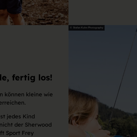
© Stefan Kuhn Photography
, fertig los!
nn können kleine wie
rreichen.
st jedes Kind
 nicht der Sherwood
t Sport Frey