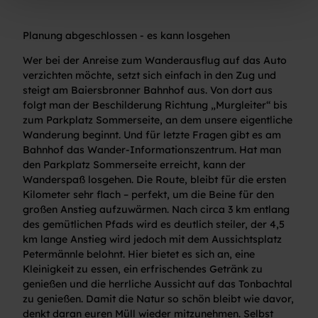
l
Planung abgeschlossen - es kann losgehen
Wer bei der Anreise zum Wanderausflug auf das Auto
verzichten möchte, setzt sich einfach in den Zug und
steigt am Baiersbronner Bahnhof aus. Von dort aus
folgt man der Beschilderung Richtung „Murgleiter“ bis
zum Parkplatz Sommerseite, an dem unsere eigentliche
Wanderung beginnt. Und für letzte Fragen gibt es am
Bahnhof das Wander-Informationszentrum. Hat man
den Parkplatz Sommerseite erreicht, kann der
Wanderspaß losgehen. Die Route, bleibt für die ersten
Kilometer sehr flach – perfekt, um die Beine für den
großen Anstieg aufzuwärmen. Nach circa 3 km entlang
des gemütlichen Pfads wird es deutlich steiler, der 4,5
km lange Anstieg wird jedoch mit dem Aussichtsplatz
Petermännle belohnt. Hier bietet es sich an, eine
Kleinigkeit zu essen, ein erfrischendes Getränk zu
genießen und die herrliche Aussicht auf das Tonbachtal
zu genießen. Damit die Natur so schön bleibt wie davor,
denkt daran euren Müll wieder mitzunehmen. Selbst