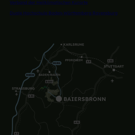
Verband der Heilklimatischen Kurorte
Duale Hochschule Baden-Württemberg Ravensburg