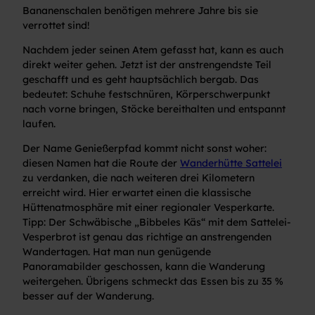
Bananenschalen benötigen mehrere Jahre bis sie
verrottet sind!
Nachdem jeder seinen Atem gefasst hat, kann es auch
direkt weiter gehen. Jetzt ist der anstrengendste Teil
geschafft und es geht hauptsächlich bergab. Das
bedeutet: Schuhe festschnüren, Körperschwerpunkt
nach vorne bringen, Stöcke bereithalten und entspannt
laufen.
Der Name Genießerpfad kommt nicht sonst woher:
diesen Namen hat die Route der
Wanderhütte Sattelei
zu verdanken, die nach weiteren drei Kilometern
erreicht wird. Hier erwartet einen die klassische
Hüttenatmosphäre mit einer regionaler Vesperkarte.
Tipp: Der Schwäbische „Bibbeles Käs“ mit dem Sattelei-
Vesperbrot ist genau das richtige an anstrengenden
Wandertagen. Hat man nun genügende
Panoramabilder geschossen, kann die Wanderung
weitergehen. Übrigens schmeckt das Essen bis zu 35 %
besser auf der Wanderung.