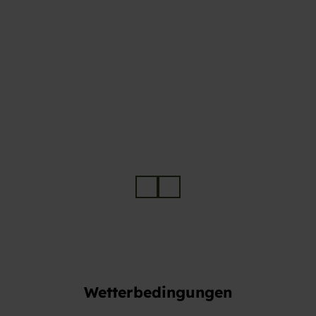
© Bai
© Bai
ersbr
ersbr
onn T
onn T
ourist
ourist
ik/Ma
ik/Ma
x Gün
x Gün
ter
ter
Wetterbedingungen