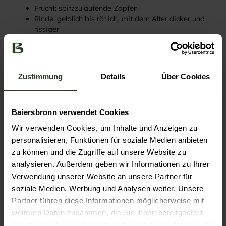
Frucht: spitzzulaufende Zapfen
Rinde: gelblich bis rötlich, mit dem Alter dicker und
rissiger
Fun Fact: Die Kiefer gehört zu den harzreichsten
Nadelbäumen. Aus ihrem Holz wurden die sogenannten
Kienspäne geschnitten. Im Mittelalter waren
Zustimmung
Details
Über Cookies
sie wichtige Lichtquelle und wurden auch noch bis ins
20. Jahrhundert verwendet.
Baiersbronn verwendet Cookies
Wir verwenden Cookies, um Inhalte und Anzeigen zu
personalisieren, Funktionen für soziale Medien anbieten
zu können und die Zugriffe auf unsere Website zu
analysieren. Außerdem geben wir Informationen zu Ihrer
Verwendung unserer Website an unsere Partner für
soziale Medien, Werbung und Analysen weiter. Unsere
Partner führen diese Informationen möglicherweise mit
weiteren Daten zusammen, die Sie ihnen bereitgestellt
haben oder die sie im Rahmen Ihrer Nutzung der Dienste