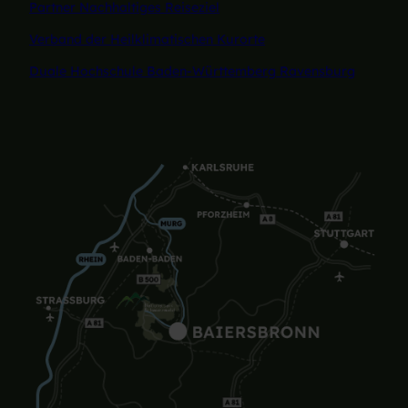
Partner Nachhaltiges Reiseziel
Verband der Heilklimatischen Kurorte
Duale Hochschule Baden-Württemberg Ravensburg